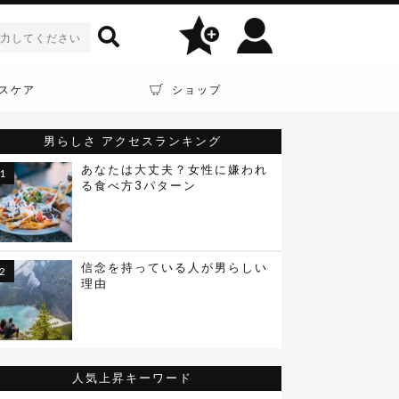
スケア
ショップ
男らしさ
アクセスランキング
あなたは大丈夫？女性に嫌われ
る食べ方3パターン
信念を持っている人が男らしい
理由
人気上昇キーワード