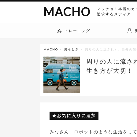
MACHO
マッチョ！本当のカ
追求するメディア
トレーニング
MACHO
>
男らしさ
> 周りの人に流されず、自分の
周りの人に流さ
生き方が大切！
お気に入りに追加
みなさん、ロボットのような生活をし