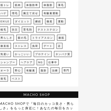
筋トレ
筋肉
体脂肪率
体脂肪
薄毛
ハゲ
増毛
腕立て伏せ
有酸素運動
EXILE
ダイエット
継続
徹底
運動
植毛
坊主
育毛剤
テストステロン
男らしさ
髪の毛
トライアスロン
腹筋
腹直筋
ストレス
負荷
デート
足
気遣い
かっこいい
プロテイン
タンパク質
シャンプー
ヘアケア
NG
仕事中
オーラ
野心
有酸素
脂肪
治療
専門
発毛
ベスト
MACHO SHOP
MACHO SHOPで『毎日のカッコ良さ・男ら
しさ』をもっと身近に！あなたの毎日をカッ