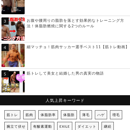
お腹や腰周りの脂肪を落とす効果的なトレーニング方
法！体脂肪燃焼に関する2つのルール
細マッチョ！筋肉サッカー選手ベスト11【筋トレ動画】
筋トレして美女と結婚した男の真実の物語
人気上昇キーワード
筋トレ
筋肉
体脂肪率
体脂肪
薄毛
ハゲ
増毛
腕立て伏せ
有酸素運動
EXILE
ダイエット
継続