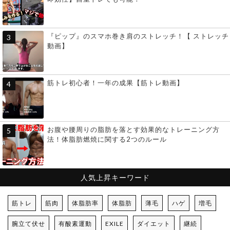
『ピップ』のスマホ巻き肩のストレッチ！【 ストレッチ
動画】
筋トレ初心者！一年の成果【筋トレ動画】
お腹や腰周りの脂肪を落とす効果的なトレーニング方
法！体脂肪燃焼に関する2つのルール
人気上昇キーワード
筋トレ
筋肉
体脂肪率
体脂肪
薄毛
ハゲ
増毛
腕立て伏せ
有酸素運動
EXILE
ダイエット
継続