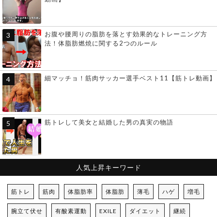
お腹や腰周りの脂肪を落とす効果的なトレーニング方
法！体脂肪燃焼に関する2つのルール
細マッチョ！筋肉サッカー選手ベスト11【筋トレ動画】
筋トレして美女と結婚した男の真実の物語
人気上昇キーワード
筋トレ
筋肉
体脂肪率
体脂肪
薄毛
ハゲ
増毛
腕立て伏せ
有酸素運動
EXILE
ダイエット
継続