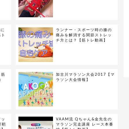
ーに
ランナー・スポーツ時の膝の
筋ト
痛みを解消する関節ストレッ
チ方とは？【筋トレ動画】
り筋
加古川マラソン大会2017【マ
動
ラソン大会情報】
アッ
VAAM流 Qちゃん&金先生の
脛靭
マラソン完走講座 レース本番