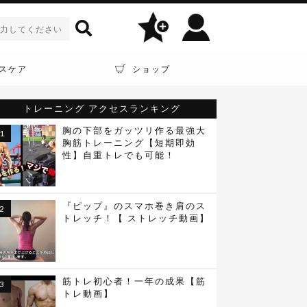
スケア
ショップ
トレーニング
アクセスランキング
胸の下部をガッツリ作る最強大
胸筋トレーニング【短期即効
性】自重トレでも可能！
『ピップ』のスマホ巻き肩のス
トレッチ！【 ストレッチ動画】
筋トレ初心者！一年の成果【筋
トレ動画】