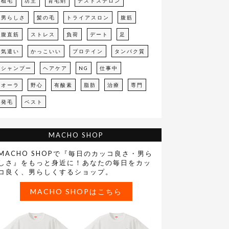
植毛
坊主
育毛剤
テストステロン
男らしさ
髪の毛
トライアスロン
腹筋
腹直筋
ストレス
負荷
デート
足
気遣い
かっこいい
プロテイン
タンパク質
シャンプー
ヘアケア
NG
仕事中
オーラ
野心
有酸素
脂肪
治療
専門
発毛
ベスト
MACHO SHOP
MACHO SHOPで『毎日のカッコ良さ・男ら
しさ』をもっと身近に！あなたの毎日をカッ
コ良く、男らしくするショップ。
MACHO SHOPはこちら