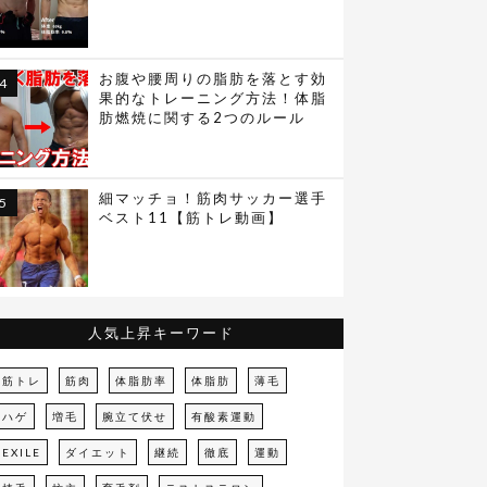
お腹や腰周りの脂肪を落とす効
果的なトレーニング方法！体脂
肪燃焼に関する2つのルール
細マッチョ！筋肉サッカー選手
ベスト11【筋トレ動画】
人気上昇キーワード
筋トレ
筋肉
体脂肪率
体脂肪
薄毛
ハゲ
増毛
腕立て伏せ
有酸素運動
EXILE
ダイエット
継続
徹底
運動