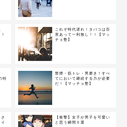
吸
これぞ時代遅れ！タバコは百
し！
害あって一利無し！！【マッ
チョ塾】
禁煙・筋トレ・男磨き！すべ
の特
てにおいて継続する力が必要
だ！【マッチョ塾】
りさ
【衝撃】女子が男子を可愛い
ライ
と思う瞬間５選