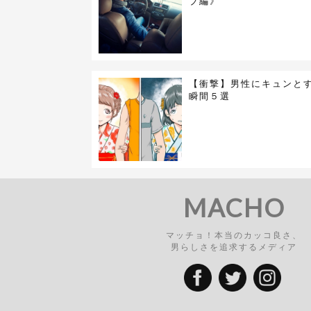
ブ編》
【衝撃】男性にキュンと
瞬間５選
MACHO
マッチョ！本当のカッコ良さ、
男らしさを追求するメディア