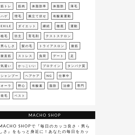
筋トレ
筋肉
体脂肪率
体脂肪
薄毛
ハゲ
増毛
腕立て伏せ
有酸素運動
EXILE
ダイエット
継続
徹底
運動
植毛
坊主
育毛剤
テストステロン
男らしさ
髪の毛
トライアスロン
腹筋
腹直筋
ストレス
負荷
デート
足
気遣い
かっこいい
プロテイン
タンパク質
シャンプー
ヘアケア
NG
仕事中
オーラ
野心
有酸素
脂肪
治療
専門
発毛
ベスト
MACHO SHOP
MACHO SHOPで『毎日のカッコ良さ・男ら
しさ』をもっと身近に！あなたの毎日をカッ