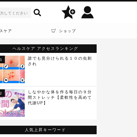
スケア
ショップ
ヘルスケア
アクセスランキング
誰でも見分けられる１０の虫刺
され
しなやかな体を作る毎日の９分
間ストレッチ【柔軟性を高めて
代謝UP】
人気上昇キーワード