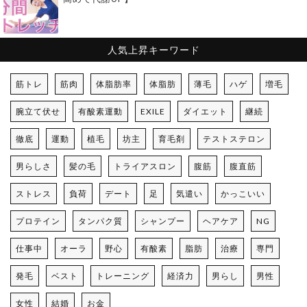
人気上昇キーワード
筋トレ
筋肉
体脂肪率
体脂肪
薄毛
ハゲ
増毛
腕立て伏せ
有酸素運動
EXILE
ダイエット
継続
徹底
運動
植毛
坊主
育毛剤
テストステロン
男らしさ
髪の毛
トライアスロン
腹筋
腹直筋
ストレス
負荷
デート
足
気遣い
かっこいい
プロテイン
タンパク質
シャンプー
ヘアケア
NG
仕事中
オーラ
野心
有酸素
脂肪
治療
専門
発毛
ベスト
トレーニング
経済力
男らし
男性
女性
結婚
お金