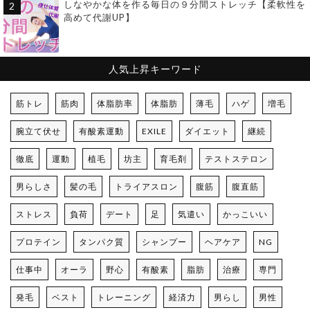
しなやかな体を作る毎日の９分間ストレッチ【柔軟性を
高めて代謝UP】
人気上昇キーワード
筋トレ
筋肉
体脂肪率
体脂肪
薄毛
ハゲ
増毛
腕立て伏せ
有酸素運動
EXILE
ダイエット
継続
徹底
運動
植毛
坊主
育毛剤
テストステロン
男らしさ
髪の毛
トライアスロン
腹筋
腹直筋
ストレス
負荷
デート
足
気遣い
かっこいい
プロテイン
タンパク質
シャンプー
ヘアケア
NG
仕事中
オーラ
野心
有酸素
脂肪
治療
専門
発毛
ベスト
トレーニング
経済力
男らし
男性