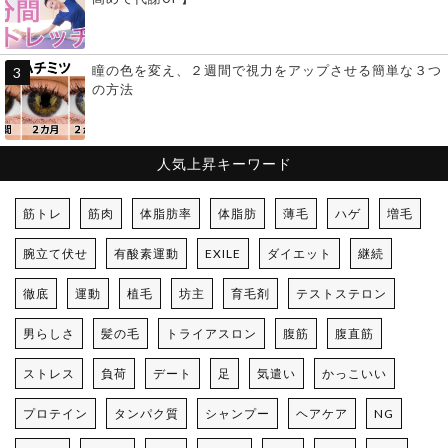
瞳の色を変え、２週間で視力をアップさせる簡単な３つ
の方法
人気上昇キーワード
筋トレ
筋肉
体脂肪率
体脂肪
薄毛
ハゲ
増毛
腕立て伏せ
有酸素運動
EXILE
ダイエット
継続
徹底
運動
植毛
坊主
育毛剤
テストステロン
男らしさ
髪の毛
トライアスロン
腹筋
腹直筋
ストレス
負荷
デート
足
気遣い
かっこいい
プロテイン
タンパク質
シャンプー
ヘアケア
NG