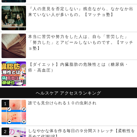
『人の意見を否定しない』残念ながら、なかなか出
来ていない人が多いもの。【マッチョ塾】
本当に苦労や努力をした人は、自ら「苦労した」
「努力した」とアピールしないものです。【マッチ
ョ塾】
【ダイエット】内臓脂肪の危険性とは（糖尿病・
癌・高血圧）
ヘルスケア
アクセスランキング
誰でも見分けられる１０の虫刺され
しなやかな体を作る毎日の９分間ストレッチ【柔軟性を
高めて代謝UP】