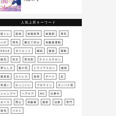
人気上昇キーワード
筋トレ
筋肉
体脂肪率
体脂肪
薄毛
ハゲ
増毛
腕立て伏せ
有酸素運動
EXILE
ダイエット
継続
徹底
運動
植毛
坊主
育毛剤
テストステロン
男らしさ
髪の毛
トライアスロン
腹筋
腹直筋
ストレス
負荷
デート
足
気遣い
かっこいい
プロテイン
タンパク質
シャンプー
ヘアケア
NG
仕事中
オーラ
野心
有酸素
脂肪
治療
専門
発毛
ベスト