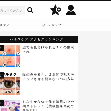
スケア
ショップ
ヘルスケア
アクセスランキング
誰でも見分けられる１０の虫刺
され
瞳の色を変え、２週間で視力を
アップさせる簡単な３つの方法
しなやかな体を作る毎日の９分
間ストレッチ【柔軟性を高めて
代謝UP】