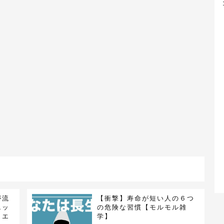
が流
【衝撃】寿命が短い人の６つ
エッ
の危険な習慣【モルモル雑
イエ
学】