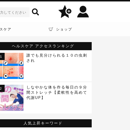
スケア
ショップ
ヘルスケア
アクセスランキング
誰でも見分けられる１０の虫刺
され
しなやかな体を作る毎日の９分
間ストレッチ【柔軟性を高めて
代謝UP】
人気上昇キーワード