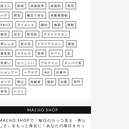
筋トレ
筋肉
体脂肪率
体脂肪
薄毛
ハゲ
増毛
腕立て伏せ
有酸素運動
EXILE
ダイエット
継続
徹底
運動
植毛
坊主
育毛剤
テストステロン
男らしさ
髪の毛
トライアスロン
腹筋
腹直筋
ストレス
負荷
デート
足
気遣い
かっこいい
プロテイン
タンパク質
シャンプー
ヘアケア
NG
仕事中
オーラ
野心
有酸素
脂肪
治療
専門
発毛
ベスト
MACHO SHOP
MACHO SHOPで『毎日のカッコ良さ・男ら
しさ』をもっと身近に！あなたの毎日をカッ