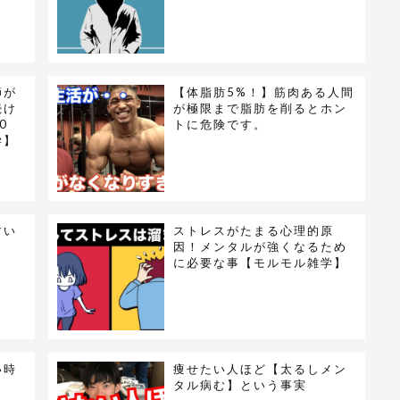
師が
【体脂肪5%！】筋肉ある人間
続け
が極限まで脂肪を削るとホン
0
トに危険です。
学】
すい
ストレスがたまる心理的原
因！メンタルが強くなるため
に必要な事【モルモル雑学】
い時
痩せたい人ほど【太るしメン
タル病む】という事実