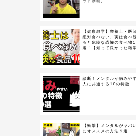
ット動画】
【健康雑学】栄養士・医
絶対食べない、実は食べ
ると危険な恐怖の食べ物1
選！【知って良かった雑
診断！メンタルが病みや
人に共通する10の特徴
【衝撃】メンタルがヤバ
にオススメの方法５選