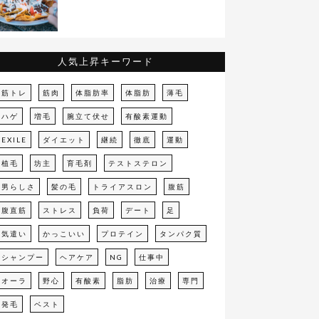
人気上昇キーワード
筋トレ
筋肉
体脂肪率
体脂肪
薄毛
ハゲ
増毛
腕立て伏せ
有酸素運動
EXILE
ダイエット
継続
徹底
運動
植毛
坊主
育毛剤
テストステロン
男らしさ
髪の毛
トライアスロン
腹筋
腹直筋
ストレス
負荷
デート
足
気遣い
かっこいい
プロテイン
タンパク質
シャンプー
ヘアケア
NG
仕事中
オーラ
野心
有酸素
脂肪
治療
専門
発毛
ベスト