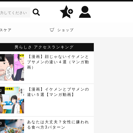
スケア
ショップ
男らしさ
アクセスランキング
【漫画】顔じゃないイケメンと
ブサメンの違い４選（マンガ動
画）
【漫画】イケメンとブサメンの
違い５選【マンガ動画】
あなたは大丈夫？女性に嫌われ
る食べ方3パターン