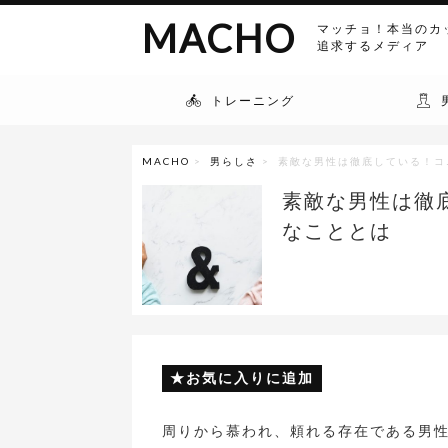
MACHO
マッチョ！本当のカ
追求するメディア
トレーニング
MACHO
>
男らしさ
> 素敵な男性は徹底している！コ
素敵な男性は徹
なこととは
お気に入りに追加
周りから慕われ、頼れる存在である男