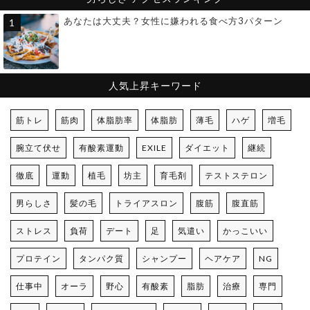
あなたは大丈夫？女性に嫌われる食べ方3パターン
人気上昇キーワード
筋トレ
筋肉
体脂肪率
体脂肪
薄毛
ハゲ
増毛
腕立て伏せ
有酸素運動
EXILE
ダイエット
継続
徹底
運動
植毛
坊主
育毛剤
テストステロン
男らしさ
髪の毛
トライアスロン
腹筋
腹直筋
ストレス
負荷
デート
足
気遣い
かっこいい
プロテイン
タンパク質
シャンプー
ヘアケア
NG
仕事中
オーラ
野心
有酸素
脂肪
治療
専門