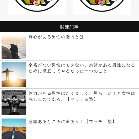
関連記事
野心がある男性の魅力とは
余裕がない男性はモテない。余裕がある男性になる
ために徹底してやるたった一つのこと
体力がある男性はたくましく、男らしい！と女性は
感じるのである。【マッチョ塾】
意志あるところに道あり！【マッチョ塾】