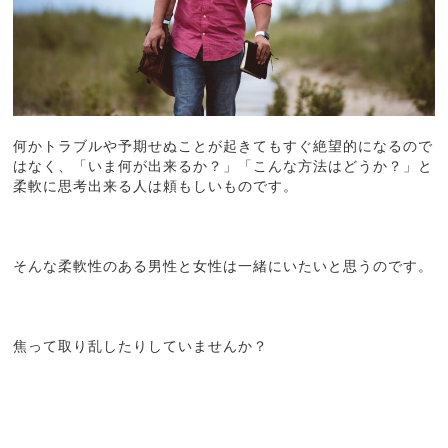
何かトラブルや予期せぬことが起きてもすぐ絶望的になるので
はなく、「いま何が出来るか？」「こんな方法はどうか？」と
柔軟に思考出来る人は頼もしいものです。
そんな柔軟性のある男性と女性は一緒にいたいと思うのです。
焦って取り乱したりしていませんか？