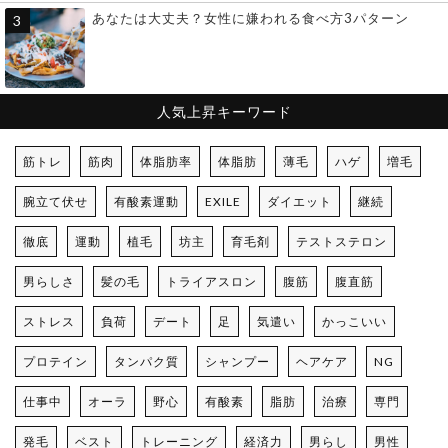
あなたは大丈夫？女性に嫌われる食べ方3パターン
人気上昇キーワード
筋トレ
筋肉
体脂肪率
体脂肪
薄毛
ハゲ
増毛
腕立て伏せ
有酸素運動
EXILE
ダイエット
継続
徹底
運動
植毛
坊主
育毛剤
テストステロン
男らしさ
髪の毛
トライアスロン
腹筋
腹直筋
ストレス
負荷
デート
足
気遣い
かっこいい
プロテイン
タンパク質
シャンプー
ヘアケア
NG
仕事中
オーラ
野心
有酸素
脂肪
治療
専門
発毛
ベスト
トレーニング
経済力
男らし
男性