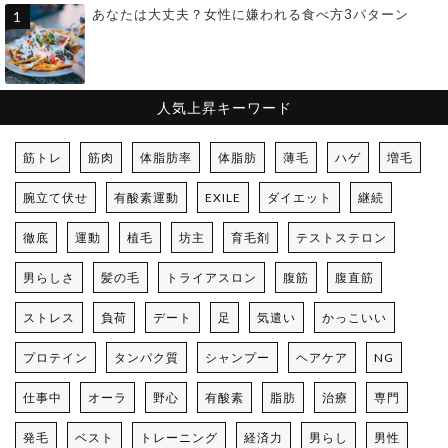
あなたは大丈夫？女性に嫌われる食べ方3パターン
人気上昇キーワード
筋トレ
筋肉
体脂肪率
体脂肪
薄毛
ハゲ
増毛
腕立て伏せ
有酸素運動
EXILE
ダイエット
継続
徹底
運動
植毛
坊主
育毛剤
テストステロン
男らしさ
髪の毛
トライアスロン
腹筋
腹直筋
ストレス
負荷
デート
足
気遣い
かっこいい
プロテイン
タンパク質
シャンプー
ヘアケア
NG
仕事中
オーラ
野心
有酸素
脂肪
治療
専門
発毛
ベスト
トレーニング
経済力
男らし
男性