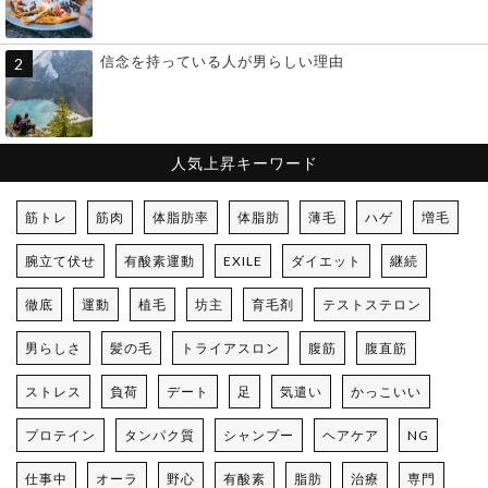
信念を持っている人が男らしい理由
人気上昇キーワード
筋トレ
筋肉
体脂肪率
体脂肪
薄毛
ハゲ
増毛
腕立て伏せ
有酸素運動
EXILE
ダイエット
継続
徹底
運動
植毛
坊主
育毛剤
テストステロン
男らしさ
髪の毛
トライアスロン
腹筋
腹直筋
ストレス
負荷
デート
足
気遣い
かっこいい
プロテイン
タンパク質
シャンプー
ヘアケア
NG
仕事中
オーラ
野心
有酸素
脂肪
治療
専門