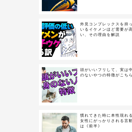
外見コンプレックスを持
いるイケメンほど需要が
い、その理由を解説
頭がいいフリして、実は
のないやつの特徴がこち
慣れてきた時に本性現れ
女性にがっかりされる言
は《前半》