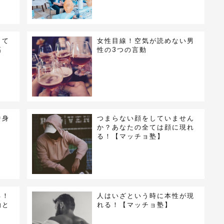
って
女性目線！空気が読めない男
高
性の3つの言動
中身
つまらない顔をしていません
ら
か？あなたの全ては顔に現れ
る！【マッチョ塾】
る！
人はいざという時に本性が現
動と
れる！【マッチョ塾】