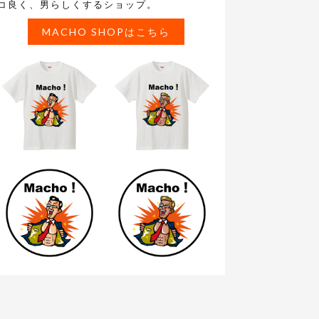
コ良く、男らしくするショップ。
MACHO SHOPはこちら