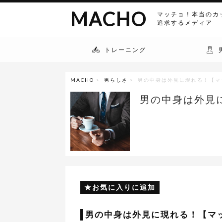
MACHO
マッチョ！本当のカ
追求するメディア
トレーニング
MACHO
>
男らしさ
> 男の中身は外見に現れる！【マ
男の中身は外見
お気に入りに追加
男の中身は外見に現れる！【マ