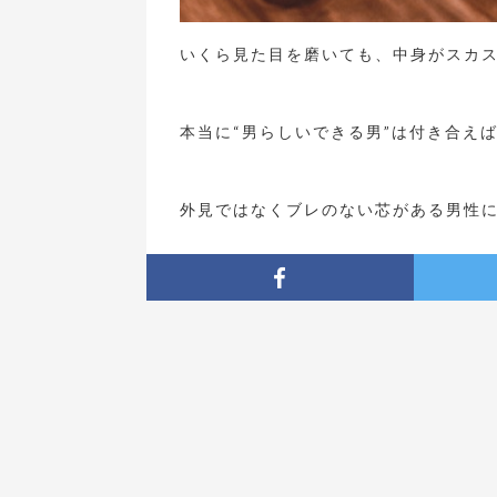
いくら見た目を磨いても、中身がスカ
本当に“男らしいできる男”は付き合え
外見ではなくブレのない芯がある男性