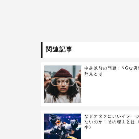
関連記事
中身以前の問題！NGな男
外見とは
なぜオタクにいいイメー
ないのか！その理由とは
半》