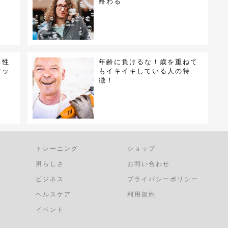
終わる
男性
年齢に負けるな！歳を重ねて
マッ
もイキイキしている人の特
徴！
トレーニング
ショップ
男らしさ
お問い合わせ
ビジネス
プライバシーポリシー
ヘルスケア
利用規約
イベント