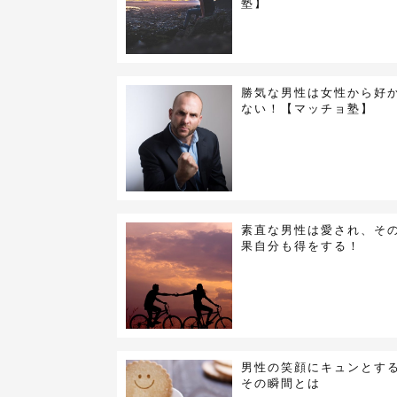
塾】
勝気な男性は女性から好
ない！【マッチョ塾】
素直な男性は愛され、そ
果自分も得をする！
男性の笑顔にキュンとす
その瞬間とは