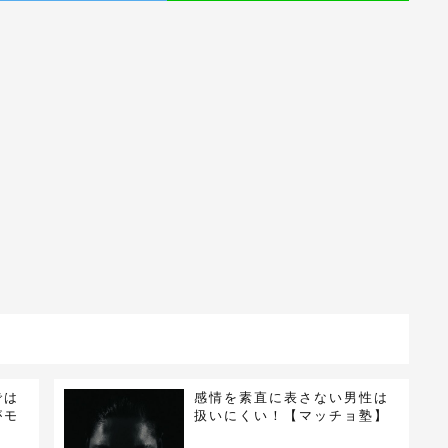
では
感情を素直に表さない男性は
がモ
扱いにくい！【マッチョ塾】
ョ