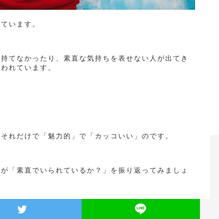
れています。
を持てなかったり、素直な気持ちを表せない人が出てき
思われています。
」
、それだけで「魅力的」で「カッコいい」のです。
身が「素直でいられているか？」を振り返ってみましょ