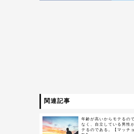
関連記事
年齢が高いからモテるの
なく、自立している男性
テるのである。【マッチ