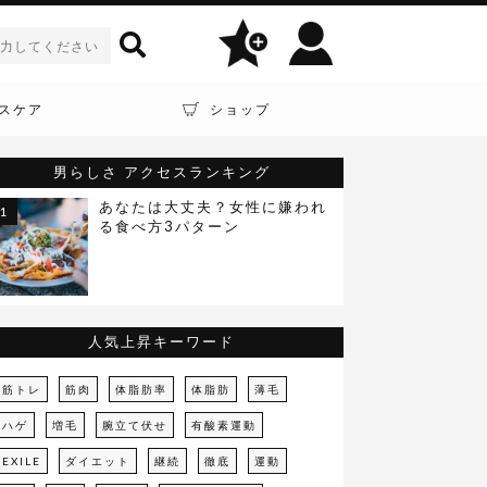
スケア
ショップ
男らしさ
アクセスランキング
あなたは大丈夫？女性に嫌われ
る食べ方3パターン
人気上昇キーワード
筋トレ
筋肉
体脂肪率
体脂肪
薄毛
ハゲ
増毛
腕立て伏せ
有酸素運動
EXILE
ダイエット
継続
徹底
運動