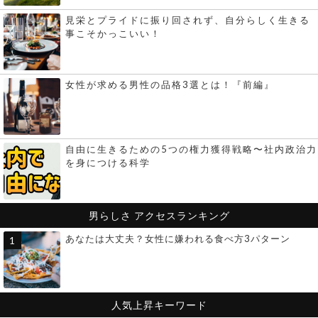
見栄とプライドに振り回されず、自分らしく生きる
事こそかっこいい！
女性が求める男性の品格3選とは！『前編』
自由に生きるための5つの権力獲得戦略〜社内政治力
を身につける科学
男らしさ
アクセスランキング
あなたは大丈夫？女性に嫌われる食べ方3パターン
人気上昇キーワード