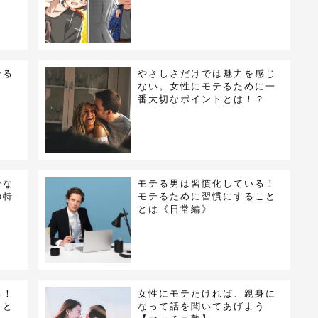
テる
やさしさだけでは魅力を感じ
ない。女性にモテるために一
番大切なポイントとは！？
テな
モテる男は習慣化している！
の特
モテるために習慣にすること
とは《日常編》
る！
女性にモテたければ、親身に
こと
なって話を聞いてあげよう