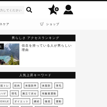
スケア
ショップ
男らしさ
アクセスランキング
信念を持っている人が男らしい
理由
人気上昇キーワード
筋トレ
筋肉
体脂肪率
体脂肪
薄毛
ハゲ
増毛
腕立て伏せ
有酸素運動
EXILE
ダイエット
継続
徹底
運動