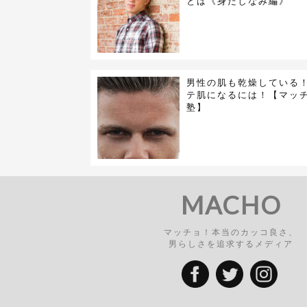
とは《身だしなみ編》
男性の肌も乾燥している
テ肌になるには！【マッ
塾】
MACHO
マッチョ！本当のカッコ良さ、
男らしさを追求するメディア