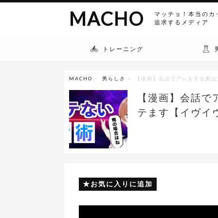
MACHO
マッチョ！本当のカ
追求するメディア
トレーニング
MACHO
>
男らしさ
> 【漫画】会話でアレをする男
【漫画】会話で
テます【イヴイ
お気に入りに追加