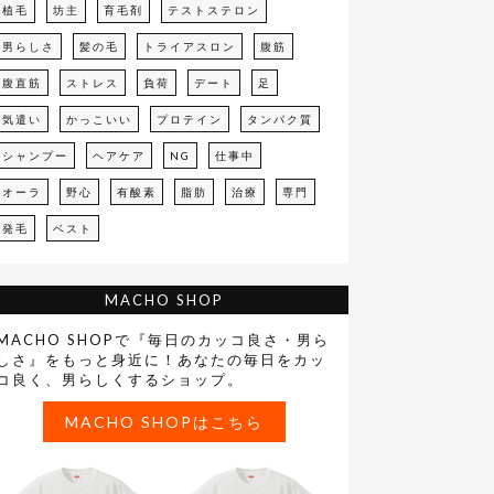
植毛
坊主
育毛剤
テストステロン
男らしさ
髪の毛
トライアスロン
腹筋
腹直筋
ストレス
負荷
デート
足
気遣い
かっこいい
プロテイン
タンパク質
シャンプー
ヘアケア
NG
仕事中
オーラ
野心
有酸素
脂肪
治療
専門
発毛
ベスト
MACHO SHOP
MACHO SHOPで『毎日のカッコ良さ・男ら
しさ』をもっと身近に！あなたの毎日をカッ
コ良く、男らしくするショップ。
MACHO SHOPはこちら