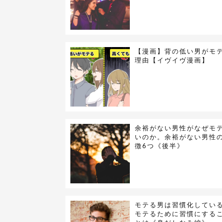
【漫画】背の低い男がモ
理由【イヴイヴ漫画】
余裕がない男性がなぜモ
いのか。余裕がない男性
徴6つ《後半》
モテる男は習慣化してい
モテるために習慣にする