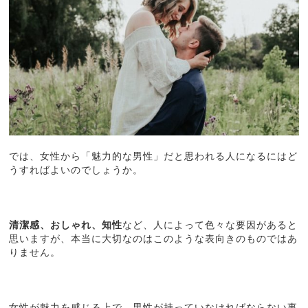
では、女性から「魅力的な男性」だと思われる人になるにはど
うすればよいのでしょうか。
清潔感、おしゃれ、知性
など、人によって色々な要因があると
思いますが、本当に大切なのはこのような表向きのものではあ
りません。
女性が魅力を感じる上で、男性が持っていなければならない事