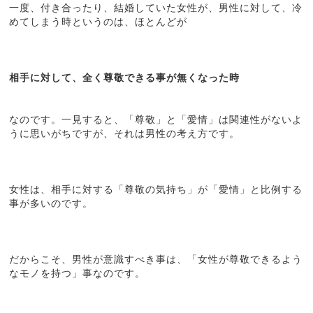
一度、付き合ったり、結婚していた女性が、男性に対して、冷
めてしまう時というのは、ほとんどが
相手に対して、全く尊敬できる事が無くなった時
なのです。一見すると、「尊敬」と「愛情」は関連性がないよ
うに思いがちですが、それは男性の考え方です。
女性は、相手に対する「尊敬の気持ち」が「愛情」と比例する
事が多いのです。
だからこそ、男性が意識すべき事は、「女性が尊敬できるよう
なモノを持つ」事なのです。