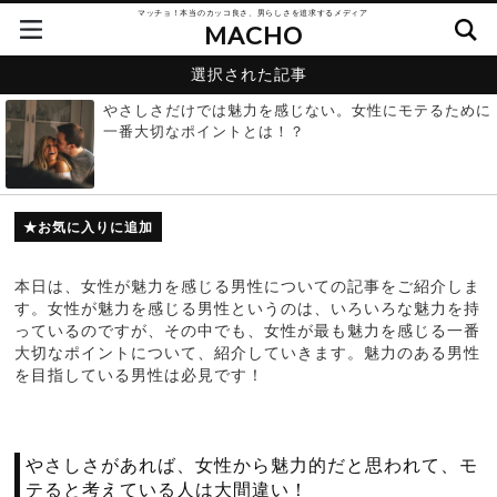
マッチョ！本当のカッコ良さ、男らしさを追求するメディア
MACHO
選択された記事
やさしさだけでは魅力を感じない。女性にモテるために
一番大切なポイントとは！？
お気に入りに追加
本日は、女性が魅力を感じる男性についての記事をご紹介しま
す。女性が魅力を感じる男性というのは、いろいろな魅力を持
っているのですが、その中でも、女性が最も魅力を感じる一番
大切なポイントについて、紹介していきます。魅力のある男性
を目指している男性は必見です！
やさしさがあれば、女性から魅力的だと思われて、モ
テると考えている人は大間違い！