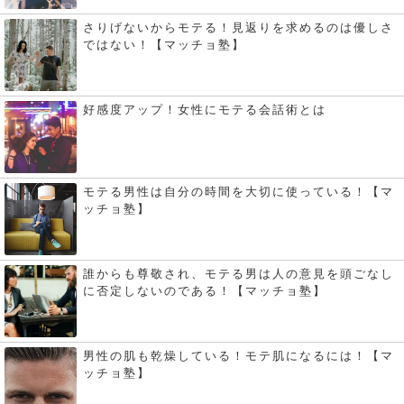
さりげないからモテる！見返りを求めるのは優しさ
ではない！【マッチョ塾】
好感度アップ！女性にモテる会話術とは
モテる男性は自分の時間を大切に使っている！【マ
ッチョ塾】
誰からも尊敬され、モテる男は人の意見を頭ごなし
に否定しないのである！【マッチョ塾】
男性の肌も乾燥している！モテ肌になるには！【マ
ッチョ塾】