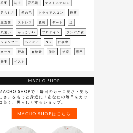
植毛
坊主
育毛剤
テストステロン
男らしさ
髪の毛
トライアスロン
腹筋
腹直筋
ストレス
負荷
デート
足
気遣い
かっこいい
プロテイン
タンパク質
シャンプー
ヘアケア
NG
仕事中
オーラ
野心
有酸素
脂肪
治療
専門
発毛
ベスト
MACHO SHOP
MACHO SHOPで『毎日のカッコ良さ・男ら
しさ』をもっと身近に！あなたの毎日をカッ
コ良く、男らしくするショップ。
MACHO SHOPはこちら