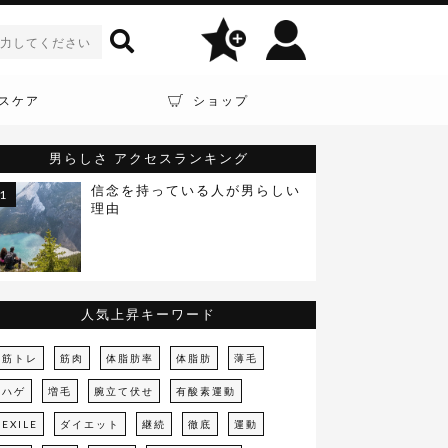
スケア
ショップ
男らしさ
アクセスランキング
信念を持っている人が男らしい
理由
人気上昇キーワード
筋トレ
筋肉
体脂肪率
体脂肪
薄毛
ハゲ
増毛
腕立て伏せ
有酸素運動
EXILE
ダイエット
継続
徹底
運動