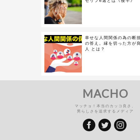
セリフ6選とは《後半》
幸せな人間関係の為の断
の答え。縁を切った方が
人 とは？
MACHO
マッチョ！本当のカッコ良さ、
男らしさを追求するメディア