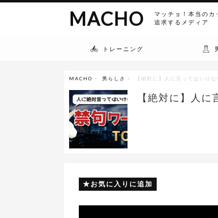
MACHO
マッチョ！本当のカ
追求するメディア
トレーニング
MACHO
>
男らしさ
> 【絶対に】人に言ってはいけな
【絶対に】人に
お気に入りに追加