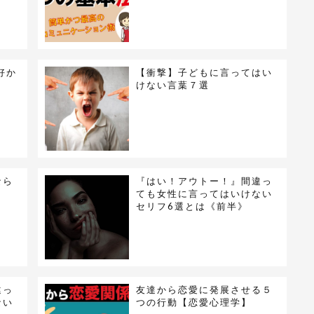
好か
【衝撃】子どもに言ってはい
けない言葉７選
なら
『はい！アウトー！』間違っ
ても女性に言ってはいけない
セリフ6選とは《前半》
違っ
友達から恋愛に発展させる５
ない
つの行動【恋愛心理学】