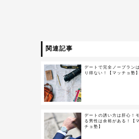
関連記事
デートで完全ノープラン
り得ない！【マッチョ塾
デートの誘い方は肝心！
る男性は余裕がある！【
チョ塾】