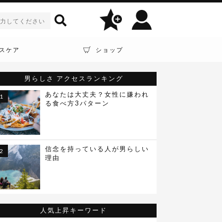
スケア
ショップ
男らしさ
アクセスランキング
あなたは大丈夫？女性に嫌われ
る食べ方3パターン
信念を持っている人が男らしい
理由
人気上昇キーワード