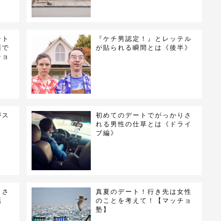
ート
『ケチ男認定！』とレッテル
面で
が貼られる瞬間とは《後半》
チョ
がス
初めてのデートでがっかりさ
】
れる男性の仕草とは《ドライ
ブ編》
りさ
真夏のデート！行き先は女性
話
のことを考えて！【マッチョ
塾】