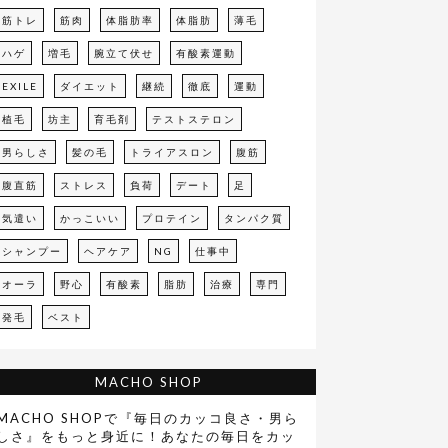
筋トレ
筋肉
体脂肪率
体脂肪
薄毛
ハゲ
増毛
腕立て伏せ
有酸素運動
EXILE
ダイエット
継続
徹底
運動
植毛
坊主
育毛剤
テストステロン
男らしさ
髪の毛
トライアスロン
腹筋
腹直筋
ストレス
負荷
デート
足
気遣い
かっこいい
プロテイン
タンパク質
シャンプー
ヘアケア
NG
仕事中
オーラ
野心
有酸素
脂肪
治療
専門
発毛
ベスト
MACHO SHOP
MACHO SHOPで『毎日のカッコ良さ・男ら
しさ』をもっと身近に！あなたの毎日をカッ