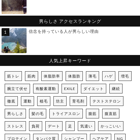
男らしさ
アクセスランキング
信念を持っている人が男らしい理由
人気上昇キーワード
筋トレ
筋肉
体脂肪率
体脂肪
薄毛
ハゲ
増毛
腕立て伏せ
有酸素運動
EXILE
ダイエット
継続
徹底
運動
植毛
坊主
育毛剤
テストステロン
男らしさ
髪の毛
トライアスロン
腹筋
腹直筋
ストレス
負荷
デート
足
気遣い
かっこいい
プロテイン
タンパク質
シャンプー
ヘアケア
NG