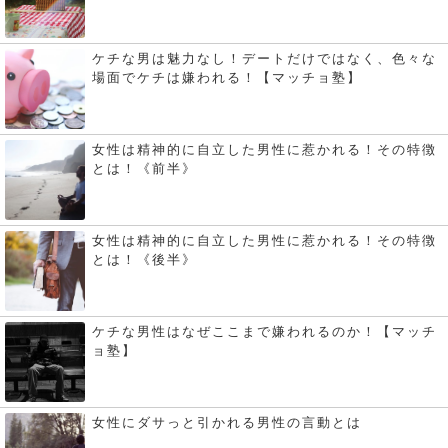
ケチな男は魅力なし！デートだけではなく、色々な
場面でケチは嫌われる！【マッチョ塾】
女性は精神的に自立した男性に惹かれる！その特徴
とは！《前半》
女性は精神的に自立した男性に惹かれる！その特徴
とは！《後半》
ケチな男性はなぜここまで嫌われるのか！【マッチ
ョ塾】
女性にダサっと引かれる男性の言動とは