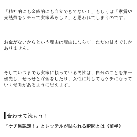
「精神的にも金銭的にも自立できてない！」もしくは「家賃や
光熱費をケチって実家暮らし？」と思われてしまうのです。
お金がないからという理由は理由にならず、ただの甘えでしか
ありません。
そしていつまでも実家に頼っている男性は、自分のことを第一
優先し、せっせと貯金をしたり、女性に対してもケチになって
いく傾向があるように思えます。
合わせて読もう！
『ケチ男認定！』とレッテルが貼られる瞬間とは《前半》