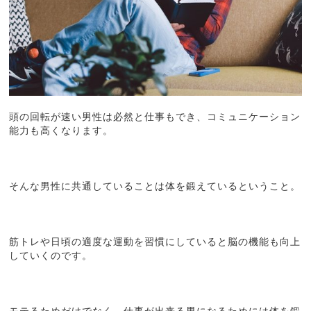
頭の回転が速い男性は必然と仕事もでき、コミュニケーション
能力も高くなります。
そんな男性に共通していることは体を鍛えているということ。
筋トレや日頃の適度な運動を習慣にしていると脳の機能も向上
していくのです。
モテるためだけでなく、仕事が出来る男になるためには体を鍛