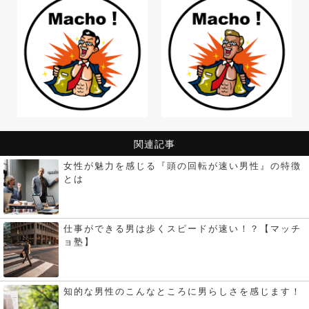
関連記事
女性が魅力を感じる『頭の回転が速い男性』の特徴
とは
仕事ができる男は歩くスピードが速い！？【マッチ
ョ塾】
知的な男性のこんなところに男らしさを感じます！