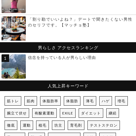
「割り勘でいいよね？」デートで聞きたくない男性
のセリフです。【マッチョ塾】
男らしさ
アクセスランキング
信念を持っている人が男らしい理由
人気上昇キーワード
筋トレ
筋肉
体脂肪率
体脂肪
薄毛
ハゲ
増毛
腕立て伏せ
有酸素運動
EXILE
ダイエット
継続
徹底
運動
植毛
坊主
育毛剤
テストステロン