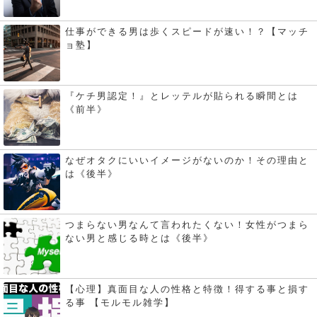
仕事ができる男は歩くスピードが速い！？【マッチ
ョ塾】
『ケチ男認定！』とレッテルが貼られる瞬間とは
《前半》
なぜオタクにいいイメージがないのか！その理由と
は《後半》
つまらない男なんて言われたくない！女性がつまら
ない男と感じる時とは《後半》
【心理】真面目な人の性格と特徴！得する事と損す
る事 【モルモル雑学】