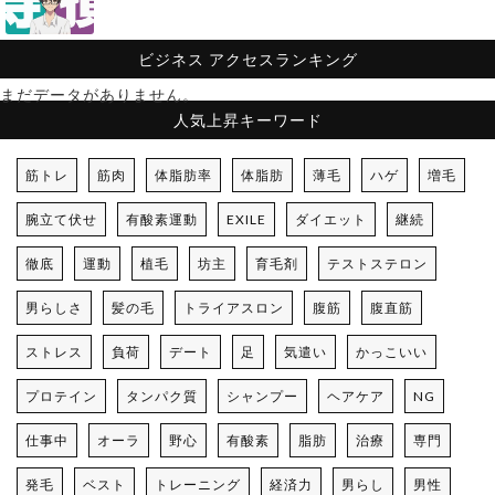
ビジネス
アクセスランキング
まだデータがありません。
人気上昇キーワード
筋トレ
筋肉
体脂肪率
体脂肪
薄毛
ハゲ
増毛
腕立て伏せ
有酸素運動
EXILE
ダイエット
継続
徹底
運動
植毛
坊主
育毛剤
テストステロン
男らしさ
髪の毛
トライアスロン
腹筋
腹直筋
ストレス
負荷
デート
足
気遣い
かっこいい
プロテイン
タンパク質
シャンプー
ヘアケア
NG
仕事中
オーラ
野心
有酸素
脂肪
治療
専門
発毛
ベスト
トレーニング
経済力
男らし
男性