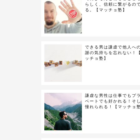
らしく、信頼に繋がるの
る。【マッチョ塾】
できる男は謙虚で他人へ
謝の気持ちを忘れない！
ッチョ塾】
謙虚な男性は仕事でもプ
ベートでも好かれる！そ
憧れられる！【マッチョ