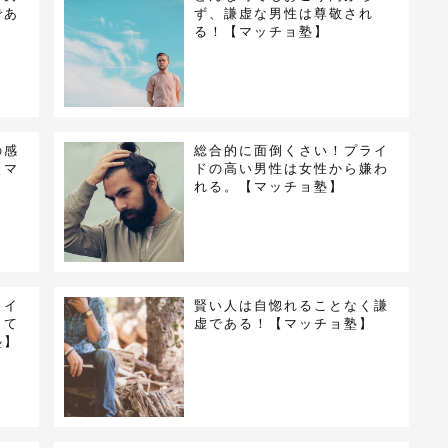
であ
ず、謙虚な男性は尊敬され
る！【マッチョ塾】
の感
総合的に面倒くさい！プライ
【マ
ドの高い男性は女性から嫌わ
れる。【マッチョ塾】
ライ
賢い人は自惚れることなく謙
して
虚である！【マッチョ塾】
塾】