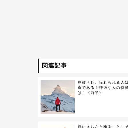
関連記事
尊敬され、憧れられる人
虚である！謙虚な人の特
は！《前半》
時にきちんと断ることこ