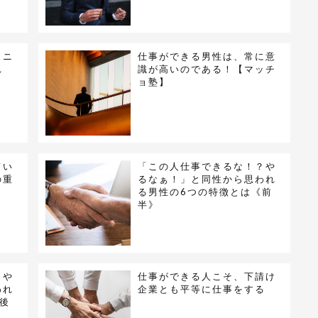
ュニ
仕事ができる男性は、常に意
れ
識が高いのである！【マッチ
ョ塾】
てい
「この人仕事できるな！？や
の重
るなぁ！」と同性から思われ
る男性の6つの特徴とは《前
半》
？や
仕事ができる人こそ、下請け
われ
企業とも平等に仕事をする
後