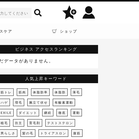
スケア
ショップ
ビジネス
アクセスランキング
だデータがありません。
人気上昇キーワード
筋トレ
筋肉
体脂肪率
体脂肪
薄毛
ハゲ
増毛
腕立て伏せ
有酸素運動
EXILE
ダイエット
継続
徹底
運動
植毛
坊主
育毛剤
テストステロン
男らしさ
髪の毛
トライアスロン
腹筋