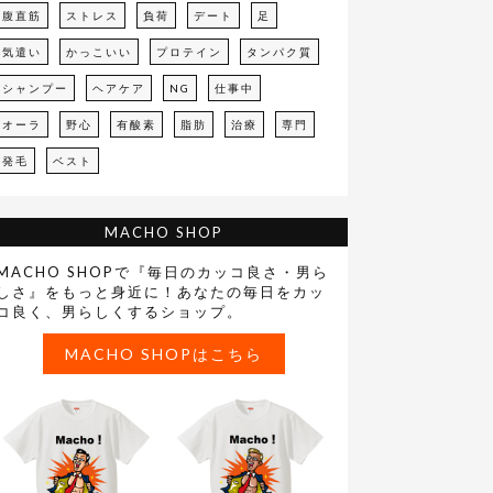
腹直筋
ストレス
負荷
デート
足
気遣い
かっこいい
プロテイン
タンパク質
シャンプー
ヘアケア
NG
仕事中
オーラ
野心
有酸素
脂肪
治療
専門
発毛
ベスト
MACHO SHOP
MACHO SHOPで『毎日のカッコ良さ・男ら
しさ』をもっと身近に！あなたの毎日をカッ
コ良く、男らしくするショップ。
MACHO SHOPはこちら