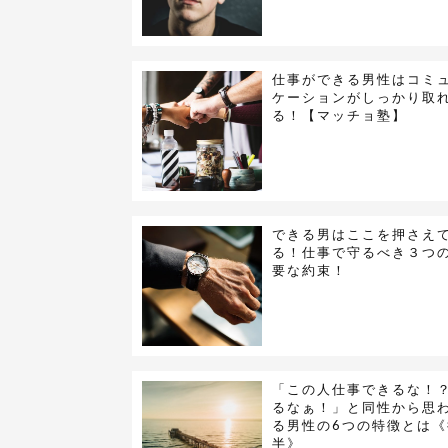
仕事ができる男性はコミ
ケーションがしっかり取
る！【マッチョ塾】
できる男はここを押さえ
る！仕事で守るべき３つ
要な約束！
「この人仕事できるな！
るなぁ！」と同性から思
る男性の6つの特徴とは《
半》