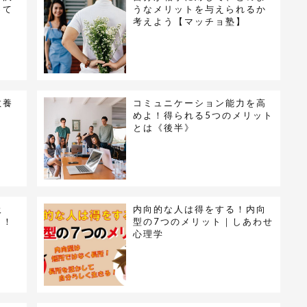
って
うなメリットを与えられるか
考えよう【マッチョ塾】
教養
コミュニケーション能力を高
】
めよ！得られる5つのメリット
とは《後半》
吸
内向的な人は得をする！内向
し！
型の7つのメリット｜しあわせ
心理学