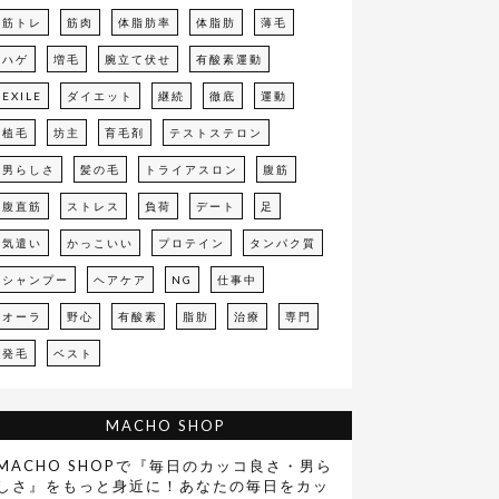
筋トレ
筋肉
体脂肪率
体脂肪
薄毛
ハゲ
増毛
腕立て伏せ
有酸素運動
EXILE
ダイエット
継続
徹底
運動
植毛
坊主
育毛剤
テストステロン
男らしさ
髪の毛
トライアスロン
腹筋
腹直筋
ストレス
負荷
デート
足
気遣い
かっこいい
プロテイン
タンパク質
シャンプー
ヘアケア
NG
仕事中
オーラ
野心
有酸素
脂肪
治療
専門
発毛
ベスト
MACHO SHOP
MACHO SHOPで『毎日のカッコ良さ・男ら
しさ』をもっと身近に！あなたの毎日をカッ