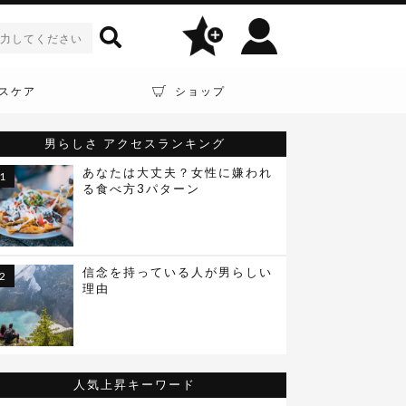
スケア
ショップ
男らしさ
アクセスランキング
あなたは大丈夫？女性に嫌われ
る食べ方3パターン
信念を持っている人が男らしい
理由
人気上昇キーワード