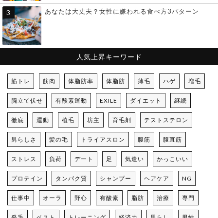
あなたは大丈夫？女性に嫌われる食べ方3パターン
人気上昇キーワード
筋トレ
筋肉
体脂肪率
体脂肪
薄毛
ハゲ
増毛
腕立て伏せ
有酸素運動
EXILE
ダイエット
継続
徹底
運動
植毛
坊主
育毛剤
テストステロン
男らしさ
髪の毛
トライアスロン
腹筋
腹直筋
ストレス
負荷
デート
足
気遣い
かっこいい
プロテイン
タンパク質
シャンプー
ヘアケア
NG
仕事中
オーラ
野心
有酸素
脂肪
治療
専門
発毛
ベスト
トレーニング
経済力
男らし
男性