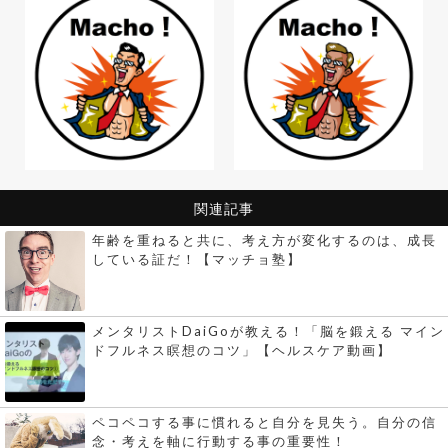
関連記事
年齢を重ねると共に、考え方が変化するのは、成長
している証だ！【マッチョ塾】
メンタリストDaiGoが教える！「脳を鍛える マイン
ドフルネス瞑想のコツ」【ヘルスケア動画】
ペコペコする事に慣れると自分を見失う。自分の信
念・考えを軸に行動する事の重要性！