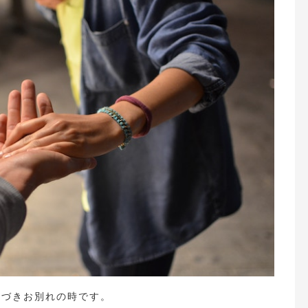
近づきお別れの時です。