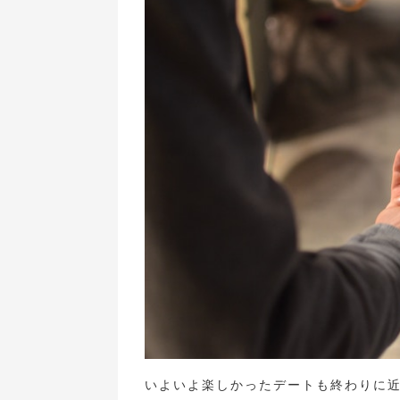
いよいよ楽しかったデートも終わりに