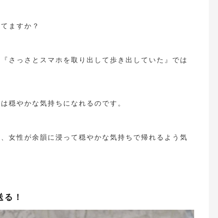
れてますか？
』『さっさとスマホを取り出して歩き出していた』では
性は穏やかな気持ちになれるのです。
り、女性が余韻に浸って穏やかな気持ちで帰れるよう気
送る！