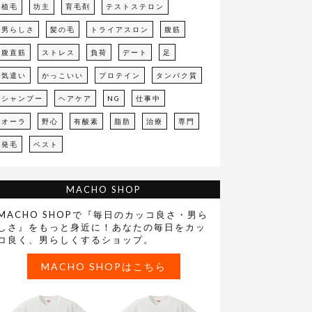
植毛
坊主
育毛剤
テストステロン
男らしさ
髪の毛
トライアスロン
腹筋
腹直筋
ストレス
負荷
デート
足
気遣い
かっこいい
プロテイン
タンパク質
シャンプー
ヘアケア
NG
仕事中
オーラ
野心
有酸素
脂肪
治療
専門
発毛
ベスト
MACHO SHOP
MACHO SHOPで『毎日のカッコ良さ・男ら
しさ』をもっと身近に！あなたの毎日をカッ
コ良く、男らしくするショップ。
MACHO SHOPはこちら