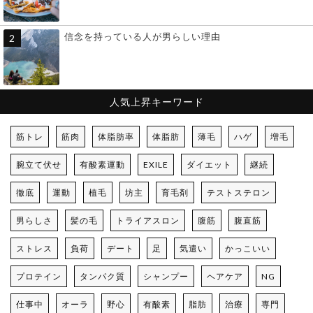
信念を持っている人が男らしい理由
人気上昇キーワード
筋トレ
筋肉
体脂肪率
体脂肪
薄毛
ハゲ
増毛
腕立て伏せ
有酸素運動
EXILE
ダイエット
継続
徹底
運動
植毛
坊主
育毛剤
テストステロン
男らしさ
髪の毛
トライアスロン
腹筋
腹直筋
ストレス
負荷
デート
足
気遣い
かっこいい
プロテイン
タンパク質
シャンプー
ヘアケア
NG
仕事中
オーラ
野心
有酸素
脂肪
治療
専門