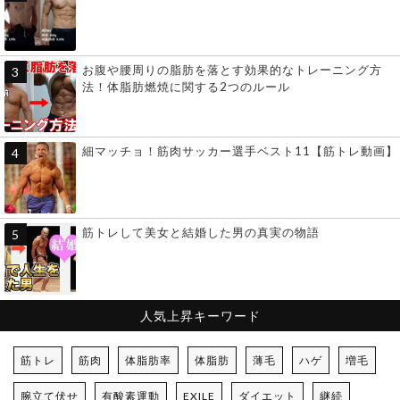
お腹や腰周りの脂肪を落とす効果的なトレーニング方
法！体脂肪燃焼に関する2つのルール
細マッチョ！筋肉サッカー選手ベスト11【筋トレ動画】
筋トレして美女と結婚した男の真実の物語
人気上昇キーワード
筋トレ
筋肉
体脂肪率
体脂肪
薄毛
ハゲ
増毛
腕立て伏せ
有酸素運動
EXILE
ダイエット
継続