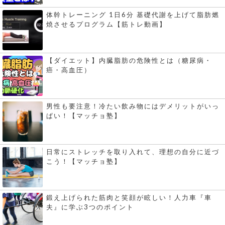
体幹トレーニング 1日6分 基礎代謝を上げて脂肪燃
焼させるプログラム【筋トレ動画】
【ダイエット】内臓脂肪の危険性とは（糖尿病・
癌・高血圧）
男性も要注意！冷たい飲み物にはデメリットがいっ
ぱい！【マッチョ塾】
日常にストレッチを取り入れて、理想の自分に近づ
こう！【マッチョ塾】
鍛え上げられた筋肉と笑顔が眩しい！人力車『車
夫』に学ぶ3つのポイント