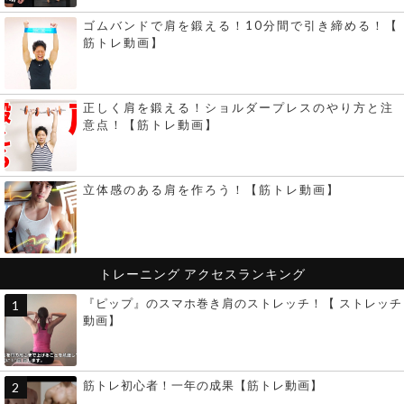
ゴムバンドで肩を鍛える！10分間で引き締める！【
筋トレ動画】
正しく肩を鍛える！ショルダープレスのやり方と注
意点！【筋トレ動画】
立体感のある肩を作ろう！【筋トレ動画】
トレーニング
アクセスランキング
『ピップ』のスマホ巻き肩のストレッチ！【 ストレッチ
動画】
筋トレ初心者！一年の成果【筋トレ動画】