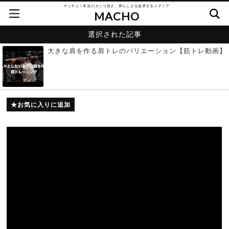
マッチョ！本当のカッコ良さ、男らしさを追求するメディア
MACHO
選択された記事
大きな肩を作る肩トレのバリエーション【筋トレ動画】
お気に入りに追加