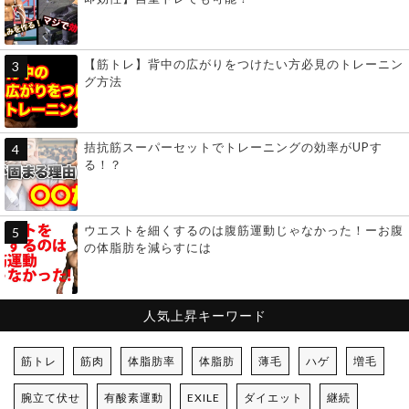
【筋トレ】背中の広がりをつけたい方必見のトレーニン
グ方法
拮抗筋スーパーセットでトレーニングの効率がUPす
る！？
ウエストを細くするのは腹筋運動じゃなかった！ーお腹
の体脂肪を減らすには
人気上昇キーワード
筋トレ
筋肉
体脂肪率
体脂肪
薄毛
ハゲ
増毛
腕立て伏せ
有酸素運動
EXILE
ダイエット
継続