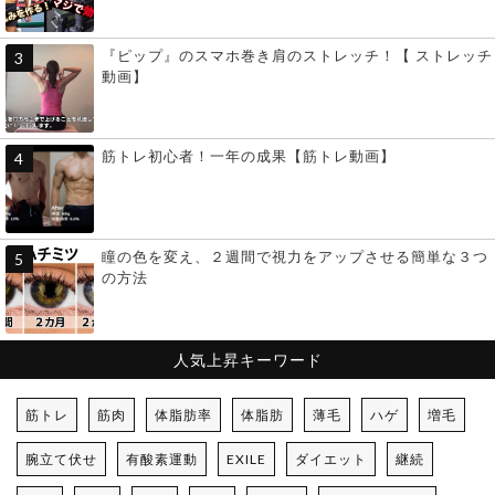
『ピップ』のスマホ巻き肩のストレッチ！【 ストレッチ
動画】
筋トレ初心者！一年の成果【筋トレ動画】
瞳の色を変え、２週間で視力をアップさせる簡単な３つ
の方法
人気上昇キーワード
筋トレ
筋肉
体脂肪率
体脂肪
薄毛
ハゲ
増毛
腕立て伏せ
有酸素運動
EXILE
ダイエット
継続