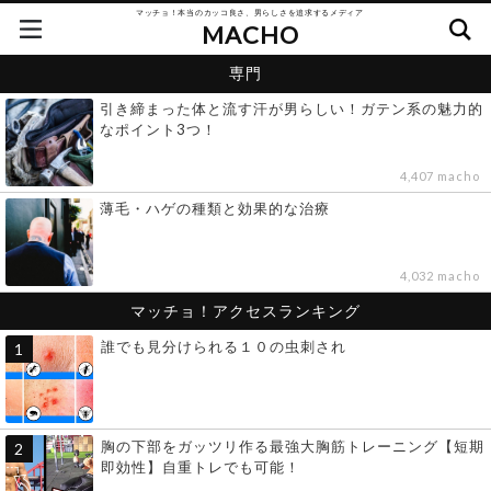
マッチョ！本当のカッコ良さ、男らしさを追求するメディア
MACHO
専門
引き締まった体と流す汗が男らしい！ガテン系の魅力的
なポイント3つ！
4,407 macho
薄毛・ハゲの種類と効果的な治療
4,032 macho
マッチョ！アクセスランキング
誰でも見分けられる１０の虫刺され
胸の下部をガッツリ作る最強大胸筋トレーニング【短期
即効性】自重トレでも可能！