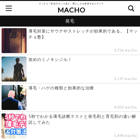
マッチョ！本当のカッコ良さ、男らしさを追求するメディア
MACHO
発毛
薄毛対策にサウナやストレッチが効果的である。【マッ
チョ塾】
3,756 macho
攻めのミノキシジル！
3,137 macho
薄毛・ハゲの種類と効果的な治療
4,032 macho
5秒でわかる薄毛診断テストと発毛剤と育毛剤の違い解
説してみた
1,498 macho