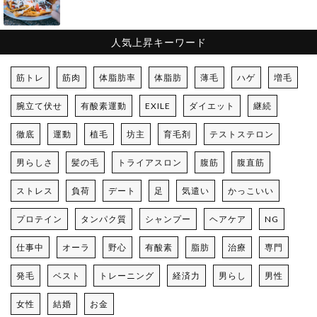
人気上昇キーワード
筋トレ
筋肉
体脂肪率
体脂肪
薄毛
ハゲ
増毛
腕立て伏せ
有酸素運動
EXILE
ダイエット
継続
徹底
運動
植毛
坊主
育毛剤
テストステロン
男らしさ
髪の毛
トライアスロン
腹筋
腹直筋
ストレス
負荷
デート
足
気遣い
かっこいい
プロテイン
タンパク質
シャンプー
ヘアケア
NG
仕事中
オーラ
野心
有酸素
脂肪
治療
専門
発毛
ベスト
トレーニング
経済力
男らし
男性
女性
結婚
お金