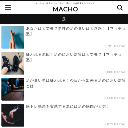
マッチョ！本当のカッコ良さ、男らしさを追求するメディア
MACHO
足
あなたは大丈夫？男性の足の臭いは大迷惑！【マッチョ
塾】
2,781 macho
嫌われる原因！足のにおい対策は大丈夫？【マッチョ
塾】
2,880 macho
足が臭い男は嫌われる！今日から出来る足のにおい対策
とは
3,008 macho
筋トレ効果を実感する為には足の筋肉が大切！
3,829 macho