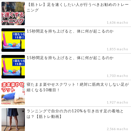
【筋トレ】足を速くしたい人が行うべきお勧めのトレー
ニング
1,636 macho
15秒間足を持ち上げると、体に何が起こるのか
1,855 macho
15秒間足を持ち上げると、体に何が起こるのか
1,703 macho
寝たまま楽やせスクワット！絶対に筋肉太りしない足が
細くなる10種目！
1,927 macho
ランニングで自分の力の120%を引き出す足の着地と
は？【筋トレ動画】
2,566 macho