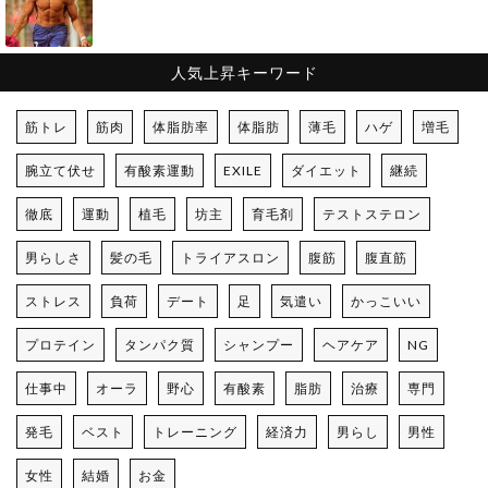
人気上昇キーワード
筋トレ
筋肉
体脂肪率
体脂肪
薄毛
ハゲ
増毛
腕立て伏せ
有酸素運動
EXILE
ダイエット
継続
徹底
運動
植毛
坊主
育毛剤
テストステロン
男らしさ
髪の毛
トライアスロン
腹筋
腹直筋
ストレス
負荷
デート
足
気遣い
かっこいい
プロテイン
タンパク質
シャンプー
ヘアケア
NG
仕事中
オーラ
野心
有酸素
脂肪
治療
専門
発毛
ベスト
トレーニング
経済力
男らし
男性
女性
結婚
お金