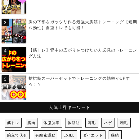
胸の下部をガッツリ作る最強大胸筋トレーニング【短期
即効性】自重トレでも可能！
【筋トレ】背中の広がりをつけたい方必見のトレーニン
グ方法
拮抗筋スーパーセットでトレーニングの効率がUPす
る！？
人気上昇キーワード
筋トレ
筋肉
体脂肪率
体脂肪
薄毛
ハゲ
増毛
腕立て伏せ
有酸素運動
EXILE
ダイエット
継続