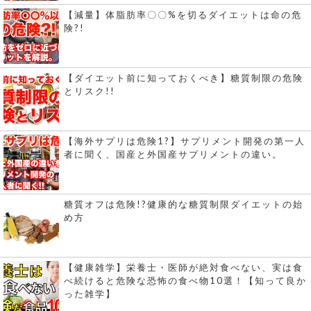
【減量】体脂肪率〇〇%を切るダイエットは命の危
険?!
【ダイエット前に知っておくべき】糖質制限の危険
とリスク!!
【海外サプリは危険1?】サプリメント開発の第一人
者に聞く、国産と外国産サプリメントの違い。
糖質オフは危険!?健康的な糖質制限ダイエットの始
め方
【健康雑学】栄養士・医師が絶対食べない、実は食
べ続けると危険な恐怖の食べ物10選！【知って良か
った雑学】