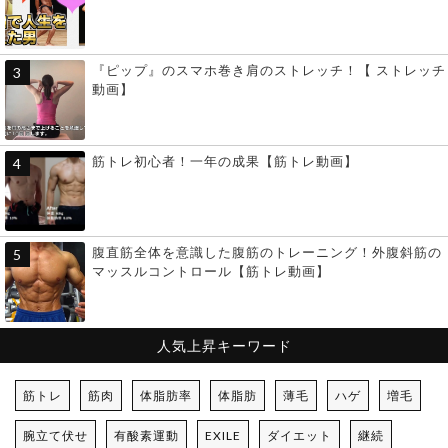
『ピップ』のスマホ巻き肩のストレッチ！【 ストレッチ
動画】
筋トレ初心者！一年の成果【筋トレ動画】
腹直筋全体を意識した腹筋のトレーニング！外腹斜筋の
マッスルコントロール【筋トレ動画】
人気上昇キーワード
筋トレ
筋肉
体脂肪率
体脂肪
薄毛
ハゲ
増毛
腕立て伏せ
有酸素運動
EXILE
ダイエット
継続