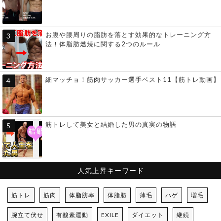
お腹や腰周りの脂肪を落とす効果的なトレーニング方
法！体脂肪燃焼に関する2つのルール
細マッチョ！筋肉サッカー選手ベスト11【筋トレ動画】
筋トレして美女と結婚した男の真実の物語
人気上昇キーワード
筋トレ
筋肉
体脂肪率
体脂肪
薄毛
ハゲ
増毛
腕立て伏せ
有酸素運動
EXILE
ダイエット
継続