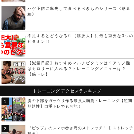
ハゲ予防に率先して食べるべきものシリーズ《納豆
編》
不足するとどうなる?!【筋肥大】に最も重要な3つの
ビタミン!!
【減量日記】おすすめマルチビタミンは？アミノ酸
はカロリーに入れる？トレーニングメニューは？
【筋トレ】
トレーニング
アクセスランキング
胸の下部をガッツリ作る最強大胸筋トレーニング【短期
即効性】自重トレでも可能！
『ピップ』のスマホ巻き肩のストレッチ！【 ストレッチ
動画】