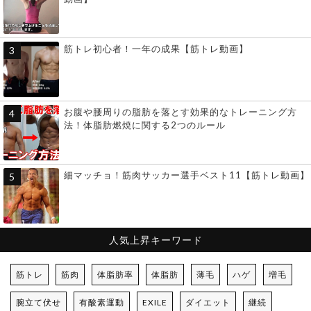
筋トレ初心者！一年の成果【筋トレ動画】
お腹や腰周りの脂肪を落とす効果的なトレーニング方
法！体脂肪燃焼に関する2つのルール
細マッチョ！筋肉サッカー選手ベスト11【筋トレ動画】
人気上昇キーワード
筋トレ
筋肉
体脂肪率
体脂肪
薄毛
ハゲ
増毛
腕立て伏せ
有酸素運動
EXILE
ダイエット
継続