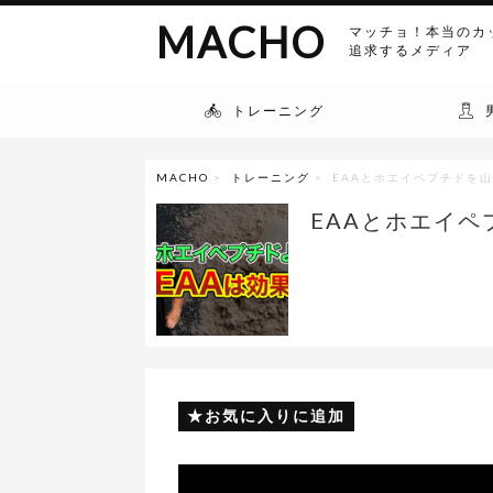
MACHO
マッチョ！本当のカ
追求するメディア
トレーニング
MACHO
>
トレーニング
> EAAとホエイペプチドを
EAAとホエイ
お気に入りに追加