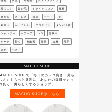
植毛
坊主
育毛剤
テストステロン
男らしさ
髪の毛
トライアスロン
腹筋
腹直筋
ストレス
負荷
デート
足
気遣い
かっこいい
プロテイン
タンパク質
シャンプー
ヘアケア
NG
仕事中
オーラ
野心
有酸素
脂肪
治療
専門
発毛
ベスト
MACHO SHOP
MACHO SHOPで『毎日のカッコ良さ・男ら
しさ』をもっと身近に！あなたの毎日をカッ
コ良く、男らしくするショップ。
MACHO SHOPはこちら