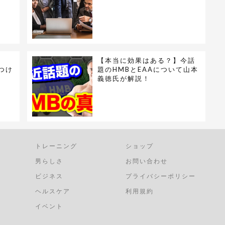
【本当に効果はある？】今話
つけ
題のHMBとEAAについて山本
義徳氏が解説！
トレーニング
ショップ
男らしさ
お問い合わせ
ビジネス
プライバシーポリシー
ヘルスケア
利用規約
イベント