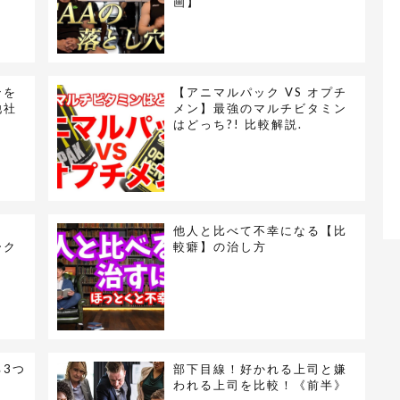
画】
ンを
【アニマルパック VS オプチ
他社
メン】最強のマルチビタミン
。
はどっち?! 比較解説.
カ
他人と比べて不幸になる【比
ーク
較癖】の治し方
3つ
部下目線！好かれる上司と嫌
われる上司を比較！《前半》