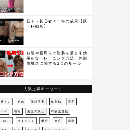
筋トレ初心者！一年の成果【筋
トレ動画】
お腹や腰周りの脂肪を落とす効
果的なトレーニング方法！体脂
肪燃焼に関する2つのルール
人気上昇キーワード
筋トレ
筋肉
体脂肪率
体脂肪
薄毛
ハゲ
増毛
腕立て伏せ
有酸素運動
EXILE
ダイエット
継続
徹底
運動