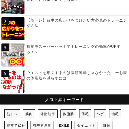
【筋トレ】背中の広がりをつけたい方必見のトレーニン
グ方法
拮抗筋スーパーセットでトレーニングの効率がUPす
る！？
ウエストを細くするのは腹筋運動じゃなかった！ーお腹
の体脂肪を減らすには
人気上昇キーワード
筋トレ
筋肉
体脂肪率
体脂肪
薄毛
ハゲ
増毛
腕立て伏せ
有酸素運動
EXILE
ダイエット
継続