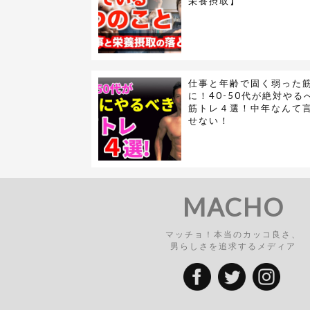
栄養摂取】
仕事と年齢で固く弱った
に！40-50代が絶対やる
筋トレ４選！中年なんて
せない！
MACHO
マッチョ！本当のカッコ良さ、
男らしさを追求するメディア