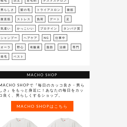
植毛
坊主
育毛剤
テストステロン
男らしさ
髪の毛
トライアスロン
腹筋
腹直筋
ストレス
負荷
デート
足
気遣い
かっこいい
プロテイン
タンパク質
シャンプー
ヘアケア
NG
仕事中
オーラ
野心
有酸素
脂肪
治療
専門
発毛
ベスト
MACHO SHOP
MACHO SHOPで『毎日のカッコ良さ・男ら
しさ』をもっと身近に！あなたの毎日をカッ
コ良く、男らしくするショップ。
MACHO SHOPはこちら