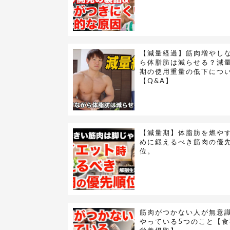
【減量経過】筋肉増やし
ら体脂肪は減らせる？減
期の使用重量の低下につ
【Q&A】
【減量期】体脂肪を燃や
めに鍛えるべき筋肉の優
位。
筋肉がつかない人が無意
やっている5つのこと【食