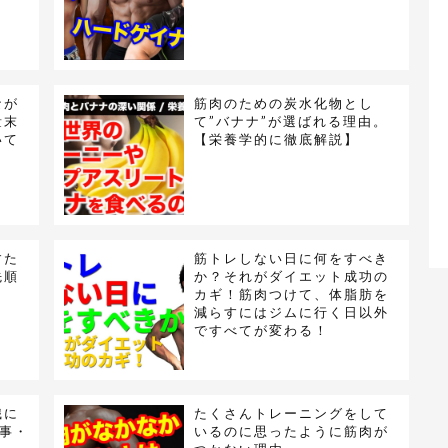
なが
筋肉のための炭水化物とし
量末
て”バナナ”が選ばれる理由。
いて
【栄養学的に徹底解説】
すた
筋トレしない日に何をすべき
先順
か？それがダイエット成功の
カギ！筋肉つけて、体脂肪を
減らすにはジムに行く日以外
ですべてが変わる！
識に
たくさんトレーニングをして
事・
いるのに思ったように筋肉が