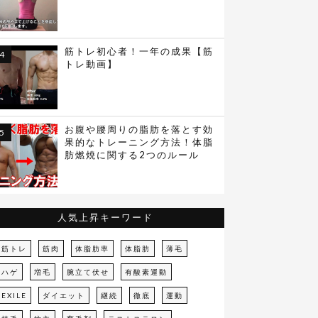
筋トレ初心者！一年の成果【筋
トレ動画】
お腹や腰周りの脂肪を落とす効
果的なトレーニング方法！体脂
肪燃焼に関する2つのルール
人気上昇キーワード
筋トレ
筋肉
体脂肪率
体脂肪
薄毛
ハゲ
増毛
腕立て伏せ
有酸素運動
EXILE
ダイエット
継続
徹底
運動