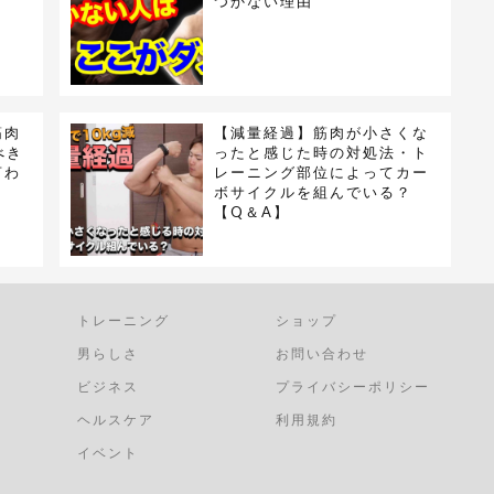
つかない理由
筋肉
【減量経過】筋肉が小さくな
べき
ったと感じた時の対処法・ト
言わ
レーニング部位によってカー
ボサイクルを組んでいる？
【Q＆A】
トレーニング
ショップ
男らしさ
お問い合わせ
ビジネス
プライバシーポリシー
ヘルスケア
利用規約
イベント