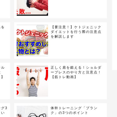
果を
【要注意！】ケトジェニック
と
ダイエットを行う際の注意点
を解説します
ナル
正しく肩を鍛える！ショルダ
意
ープレスのやり方と注意点！
レ】
【筋トレ動画】
グ3
体幹トレーニング「プラン
しい
ク」の3つのポイント