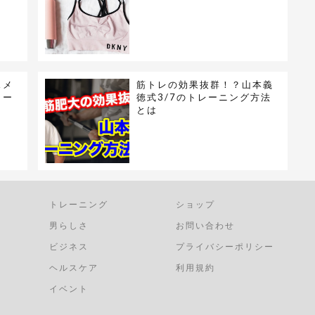
】
スメ
筋トレの効果抜群！？山本義
イー
徳式3/7のトレーニング方法
とは
トレーニング
ショップ
男らしさ
お問い合わせ
ビジネス
プライバシーポリシー
ヘルスケア
利用規約
イベント