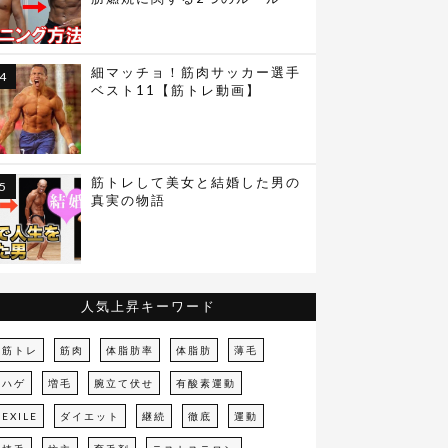
細マッチョ！筋肉サッカー選手
ベスト11【筋トレ動画】
筋トレして美女と結婚した男の
真実の物語
人気上昇キーワード
筋トレ
筋肉
体脂肪率
体脂肪
薄毛
ハゲ
増毛
腕立て伏せ
有酸素運動
EXILE
ダイエット
継続
徹底
運動