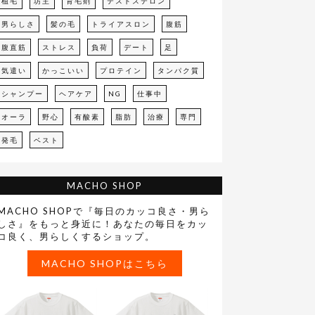
植毛
坊主
育毛剤
テストステロン
男らしさ
髪の毛
トライアスロン
腹筋
腹直筋
ストレス
負荷
デート
足
気遣い
かっこいい
プロテイン
タンパク質
シャンプー
ヘアケア
NG
仕事中
オーラ
野心
有酸素
脂肪
治療
専門
発毛
ベスト
MACHO SHOP
MACHO SHOPで『毎日のカッコ良さ・男ら
しさ』をもっと身近に！あなたの毎日をカッ
コ良く、男らしくするショップ。
MACHO SHOPはこちら