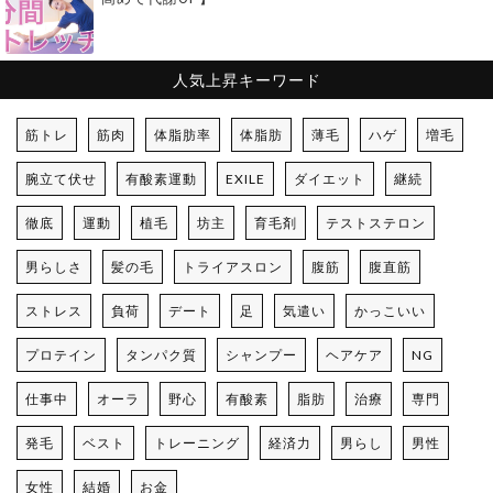
人気上昇キーワード
筋トレ
筋肉
体脂肪率
体脂肪
薄毛
ハゲ
増毛
腕立て伏せ
有酸素運動
EXILE
ダイエット
継続
徹底
運動
植毛
坊主
育毛剤
テストステロン
男らしさ
髪の毛
トライアスロン
腹筋
腹直筋
ストレス
負荷
デート
足
気遣い
かっこいい
プロテイン
タンパク質
シャンプー
ヘアケア
NG
仕事中
オーラ
野心
有酸素
脂肪
治療
専門
発毛
ベスト
トレーニング
経済力
男らし
男性
女性
結婚
お金