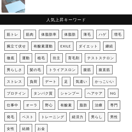
人気上昇キーワード
筋トレ
筋肉
体脂肪率
体脂肪
薄毛
ハゲ
増毛
腕立て伏せ
有酸素運動
EXILE
ダイエット
継続
徹底
運動
植毛
坊主
育毛剤
テストステロン
男らしさ
髪の毛
トライアスロン
腹筋
腹直筋
ストレス
負荷
デート
足
気遣い
かっこいい
プロテイン
タンパク質
シャンプー
ヘアケア
NG
仕事中
オーラ
野心
有酸素
脂肪
治療
専門
発毛
ベスト
トレーニング
経済力
男らし
男性
女性
結婚
お金